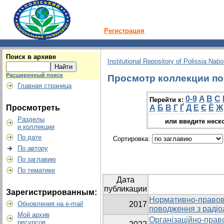
Регистрация
Поиск в архиве
Institutional Repository of Polissia Nati
Расширенный поиск
Просмотр коллекции по 
Главная страница
0-9
A
B
C
Перейти к:
Просмотреть
А
Б
В
Г
Ґ
Д
Е
Є
Ё
Ж
Разделы
или введите неск
и коллекции
По дате
Сортировка:
По автору
По заглавию
По тематике
Дата
публикации
Зарегистрированным:
Нормативно-правова
Обновления на e-mail
2017
поводження з радіо
Мой архив
Організаційно-прав
ресурсов