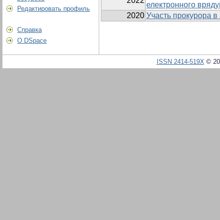
2022
електронного вряд
Редактировать профиль
2020
Участь прокурора в
Справка
О DSpace
ISSN 2414-519X
© 20