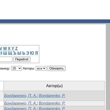
V
W
X
Y
Z
Ч
Ш
Щ
Ъ
Ы
Ь
Э
Ю
Я
раницу:
Авторы:
Автор(ы)
Бондаренко, П. А.
;
Bondarenko, P.
Бондаренко, П. А.
;
Bondarenko, P.
Бондаренко, П. А.
;
Bondarenko, P.