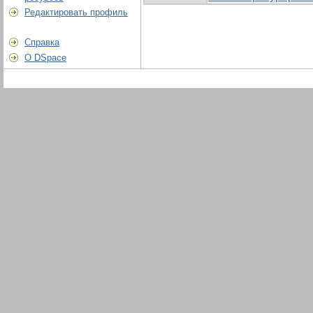
Редактировать профиль
Справка
О DSpace