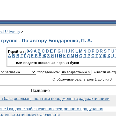
onal University
>
группе - По автору Бондаренко, П. А.
0-9
A
B
C
D
E
F
G
H
I
J
K
L
M
N
O
P
Q
R
S
T
U
Перейти к:
А
Б
В
Г
Ґ
Д
Е
Є
Ё
Ж
З
И
І
Ї
Й
К
Л
М
Н
О
П
Р
С
Т
У
Ф
Х
Ц
или введите несколько первых букв:
Упорядочнить:
Вывести на ст
Отображение результатов 1 до 3 из 3
Название
 база реалізації політики поводження з радіоактивними
ове і кадрове забезпечення електронного врядування
 адміністративному судочинстві