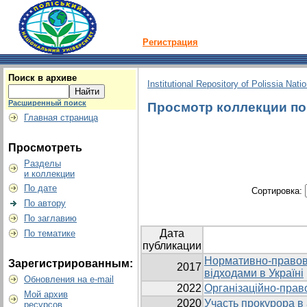
Регистрация
Поиск в архиве
Institutional Repository of Polissia Nati
Расширенный поиск
Просмотр коллекции по 
Главная страница
Просмотреть
Разделы
и коллекции
По дате
Сортировка:
По автору
По заглавию
Дата
По тематике
публикации
Нормативно-правова
Зарегистрированным:
2017
відходами в Україні
Обновления на e-mail
2022
Організаційно-прав
Мой архив
2020
Участь прокурора в
ресурсов