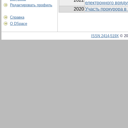
2022
електронного вряд
Редактировать профиль
2020
Участь прокурора в
Справка
О DSpace
ISSN 2414-519X
© 20