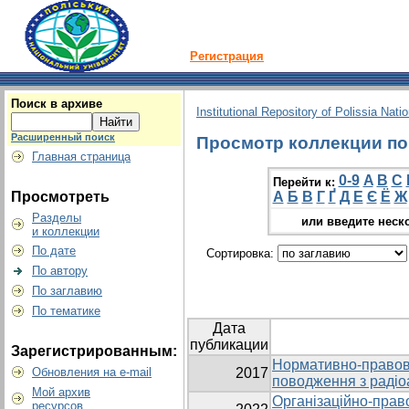
Регистрация
Поиск в архиве
Institutional Repository of Polissia Nati
Расширенный поиск
Просмотр коллекции по 
Главная страница
0-9
A
B
C
Перейти к:
Просмотреть
А
Б
В
Г
Ґ
Д
Е
Є
Ё
Ж
Разделы
или введите неск
и коллекции
По дате
Сортировка:
По автору
По заглавию
По тематике
Дата
публикации
Зарегистрированным:
Нормативно-правова
Обновления на e-mail
2017
поводження з радіо
Мой архив
Організаційно-прав
ресурсов