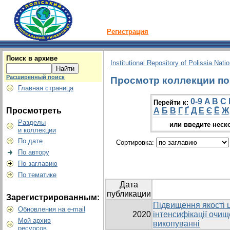
Регистрация
Поиск в архиве
Institutional Repository of Polissia Nati
Расширенный поиск
Просмотр коллекции по г
Главная страница
0-9
A
B
C
Перейти к:
Просмотреть
А
Б
В
Г
Ґ
Д
Е
Є
Ё
Ж
Разделы
или введите неск
и коллекции
По дате
Сортировка:
По автору
По заглавию
По тематике
Дата
публикации
Зарегистрированным:
Підвищення якості
Обновления на e-mail
2020
інтенсифікації очищ
Мой архив
викопуванні
ресурсов