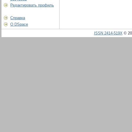
Редактировать профиль
Справка
О DSpace
ISSN 2414-519X
© 20