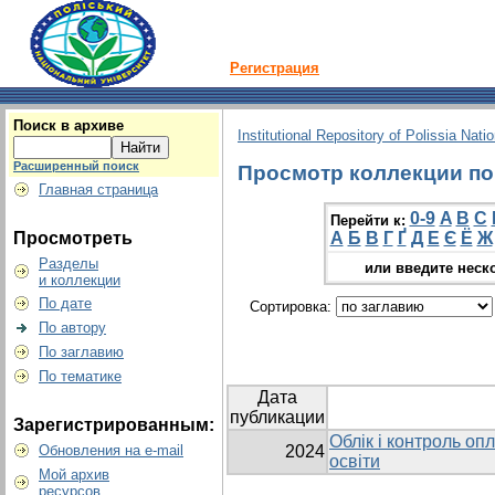
Регистрация
Поиск в архиве
Institutional Repository of Polissia Nati
Расширенный поиск
Просмотр коллекции по г
Главная страница
0-9
A
B
C
Перейти к:
Просмотреть
А
Б
В
Г
Ґ
Д
Е
Є
Ё
Ж
Разделы
или введите неск
и коллекции
По дате
Сортировка:
По автору
По заглавию
По тематике
Дата
публикации
Зарегистрированным:
Облік і контроль оп
Обновления на e-mail
2024
освіти
Мой архив
ресурсов