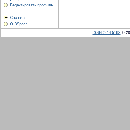
Редактировать профиль
Справка
О DSpace
ISSN 2414-519X
© 20