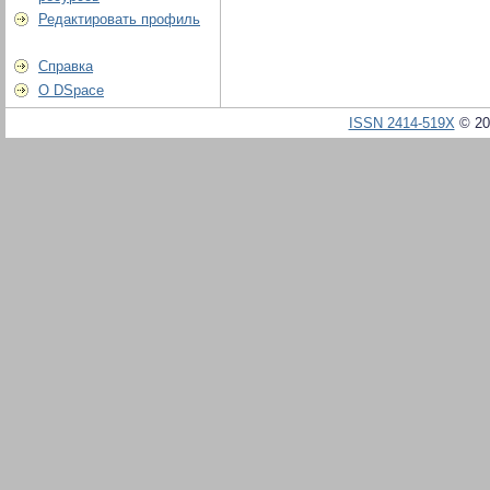
Редактировать профиль
Справка
О DSpace
ISSN 2414-519X
© 20