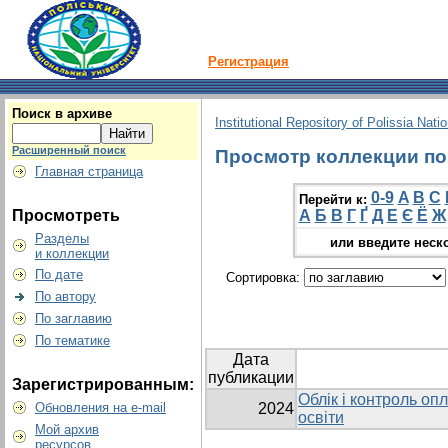
Регистрация
Поиск в архиве
Institutional Repository of Polissia Nati
Расширенный поиск
Просмотр коллекции по г
Главная страница
0-9
A
B
C
Перейти к:
Просмотреть
А
Б
В
Г
Ґ
Д
Е
Є
Ё
Ж
Разделы
или введите неск
и коллекции
По дате
Сортировка:
По автору
По заглавию
По тематике
Дата
публикации
Зарегистрированным:
Облік і контроль оп
Обновления на e-mail
2024
освіти
Мой архив
ресурсов