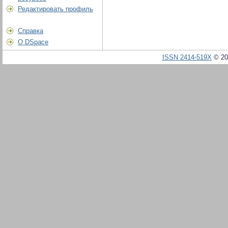
Редактировать профиль
Справка
О DSpace
ISSN 2414-519X
© 20