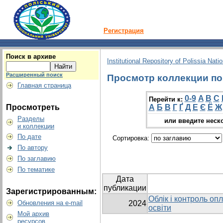
Регистрация
Поиск в архиве
Institutional Repository of Polissia Nati
Расширенный поиск
Просмотр коллекции по г
Главная страница
0-9
A
B
C
Перейти к:
Просмотреть
А
Б
В
Г
Ґ
Д
Е
Є
Ё
Ж
Разделы
или введите неск
и коллекции
По дате
Сортировка:
По автору
По заглавию
По тематике
Дата
публикации
Зарегистрированным:
Облік і контроль оп
Обновления на e-mail
2024
освіти
Мой архив
ресурсов