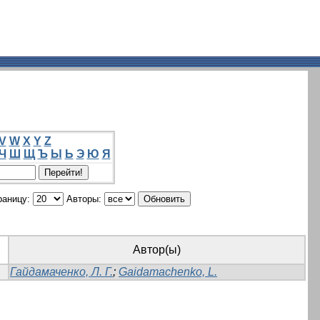
V
W
X
Y
Z
Ч
Ш
Щ
Ъ
Ы
Ь
Э
Ю
Я
раницу:
Авторы:
Автор(ы)
Гайдамаченко, Л. Г.
;
Gaidamachenko, L.