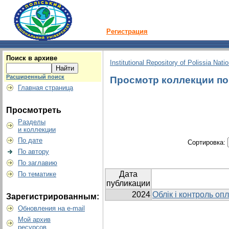
Регистрация
Поиск в архиве
Institutional Repository of Polissia Nati
Расширенный поиск
Просмотр коллекции по г
Главная страница
Просмотреть
Разделы
и коллекции
По дате
Сортировка:
По автору
По заглавию
Дата
По тематике
публикации
2024
Облік і контроль опл
Зарегистрированным:
Обновления на e-mail
Мой архив
ресурсов