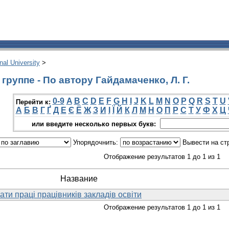
onal University
>
руппе - По автору Гайдамаченко, Л. Г.
0-9
A
B
C
D
E
F
G
H
I
J
K
L
M
N
O
P
Q
R
S
T
U
Перейти к:
А
Б
В
Г
Ґ
Д
Е
Є
Ё
Ж
З
И
І
Ї
Й
К
Л
М
Н
О
П
Р
С
Т
У
Ф
Х
Ц
или введите несколько первых букв:
Упорядочнить:
Вывести на ст
Отображение результатов 1 до 1 из 1
Название
ати праці працівників закладів освіти
Отображение результатов 1 до 1 из 1