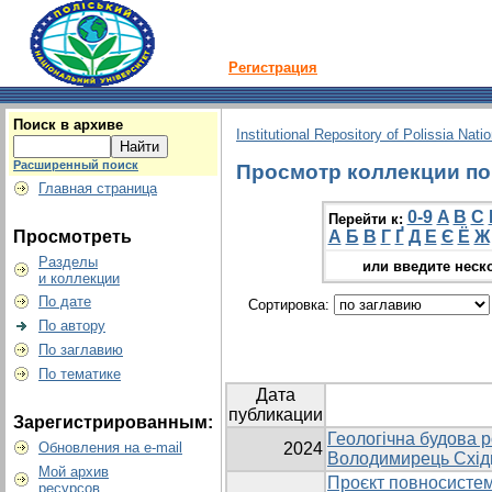
Регистрация
Поиск в архиве
Institutional Repository of Polissia Nati
Расширенный поиск
Просмотр коллекции по г
Главная страница
0-9
A
B
C
Перейти к:
Просмотреть
А
Б
В
Г
Ґ
Д
Е
Є
Ё
Ж
Разделы
или введите неск
и коллекции
По дате
Сортировка:
По автору
По заглавию
По тематике
Дата
публикации
Зарегистрированным:
Геологічна будова
Обновления на e-mail
2024
Володимирець Схід
Мой архив
Проєкт повносистем
ресурсов