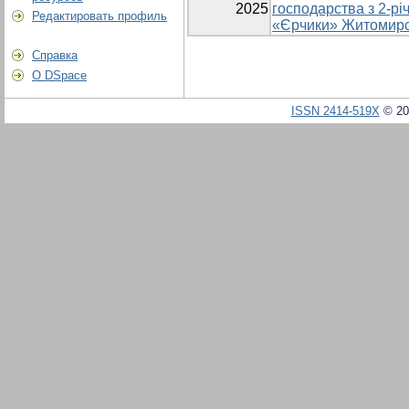
2025
господарства з 2-р
Редактировать профиль
«Єрчики» Житомирсь
Справка
О DSpace
ISSN 2414-519X
© 20