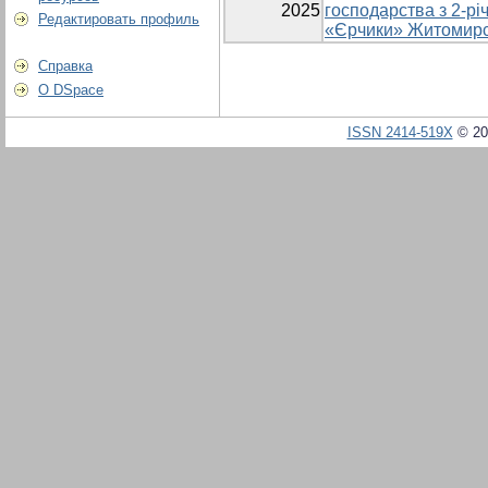
2025
господарства з 2-р
Редактировать профиль
«Єрчики» Житомирсь
Справка
О DSpace
ISSN 2414-519X
© 20