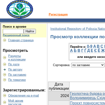
Регистрация
Поиск в архиве
Institutional Repository of Polissia Nati
Расширенный поиск
Просмотр коллекции по г
Главная страница
0-9
A
B
C
Перейти к:
Просмотреть
А
Б
В
Г
Ґ
Д
Е
Є
Ё
Ж
Разделы
или введите неск
и коллекции
По дате
Сортировка:
По автору
По заглавию
По тематике
Дата
публикации
Зарегистрированным:
Геологічна будова
Обновления на e-mail
2024
Володимирець Схід
Мой архив
Проєкт повносистем
ресурсов