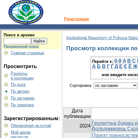
Регистрация
Поиск в архиве
Institutional Repository of Polissia Nati
Расширенный поиск
Просмотр коллекции по г
Главная страница
0-9
A
B
C
Перейти к:
Просмотреть
А
Б
В
Г
Ґ
Д
Е
Є
Ё
Ж
Разделы
или введите неск
и коллекции
По дате
Сортировка:
По автору
По заглавию
По тематике
Дата
публикации
Зарегистрированным:
Геологічна будова
Обновления на e-mail
2024
Володимирець Схід
Мой архив
Проєкт повносистем
ресурсов