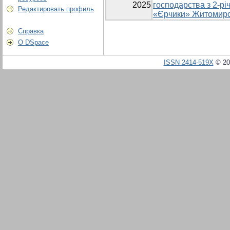
2025
господарства з 2-р
Редактировать профиль
«Єрчики» Житомирсь
Справка
О DSpace
ISSN 2414-519X
© 20