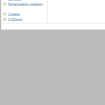
Редактировать профиль
Справка
О DSpace