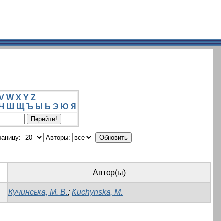
V
W
X
Y
Z
Ч
Ш
Щ
Ъ
Ы
Ь
Э
Ю
Я
раницу:
Авторы:
Автор(ы)
Кучинська, М. В.
;
Kuchynska, М.