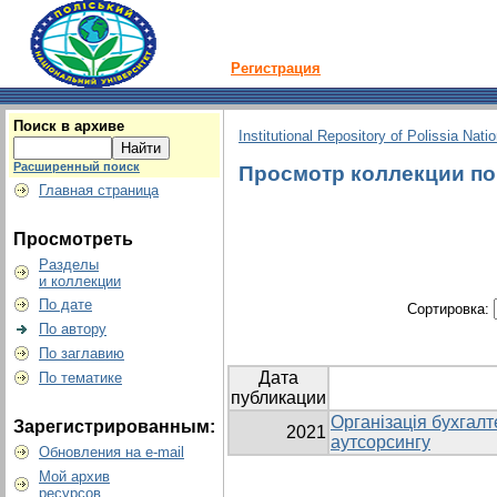
Регистрация
Поиск в архиве
Institutional Repository of Polissia Nati
Расширенный поиск
Просмотр коллекции по г
Главная страница
Просмотреть
Разделы
и коллекции
По дате
Сортировка:
По автору
По заглавию
Дата
По тематике
публикации
Організація бухгалт
Зарегистрированным:
2021
аутсорсингу
Обновления на e-mail
Мой архив
ресурсов