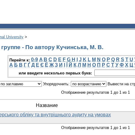
onal University
>
руппе - По автору Кучинська, М. В.
0-9
A
B
C
D
E
F
G
H
I
J
K
L
M
N
O
P
Q
R
S
T
U
Перейти к:
А
Б
В
Г
Ґ
Д
Е
Є
Ё
Ж
З
И
І
Ї
Й
К
Л
М
Н
О
П
Р
С
Т
У
Ф
Х
Ц
или введите несколько первых букв:
Упорядочнить:
Вывести на ст
Отображение результатов 1 до 1 из 1
Название
ерського обліку та внутрішнього аудиту на умовах
Отображение результатов 1 до 1 из 1