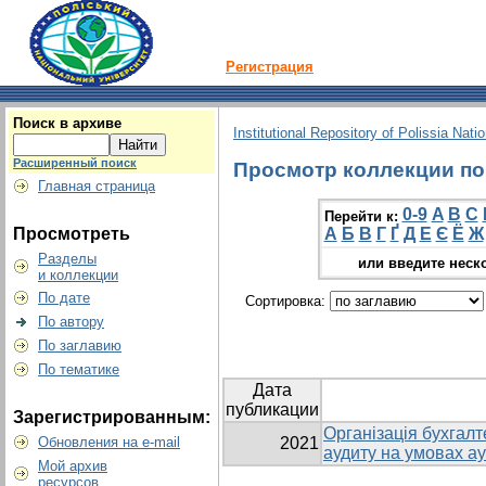
Регистрация
Поиск в архиве
Institutional Repository of Polissia Nati
Расширенный поиск
Просмотр коллекции по г
Главная страница
0-9
A
B
C
Перейти к:
Просмотреть
А
Б
В
Г
Ґ
Д
Е
Є
Ё
Ж
Разделы
или введите неск
и коллекции
По дате
Сортировка:
По автору
По заглавию
По тематике
Дата
публикации
Зарегистрированным:
Організація бухгалт
Обновления на e-mail
2021
аудиту на умовах а
Мой архив
ресурсов