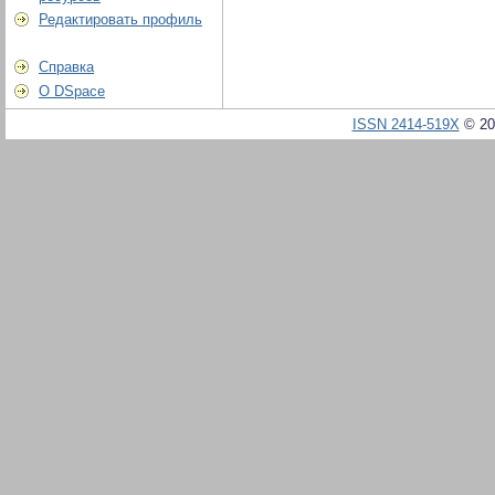
Редактировать профиль
Справка
О DSpace
ISSN 2414-519X
© 20