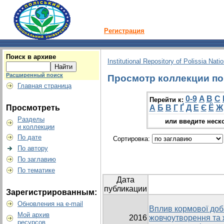
Регистрация
Поиск в архиве
Institutional Repository of Polissia Nati
Расширенный поиск
Просмотр коллекции по г
Главная страница
0-9
A
B
C
Перейти к:
Просмотреть
А
Б
В
Г
Ґ
Д
Е
Є
Ё
Ж
Разделы
или введите неск
и коллекции
По дате
Сортировка:
По автору
По заглавию
По тематике
Дата
публикации
Зарегистрированным:
Обновления на e-mail
Вплив кормової доб
Мой архив
2016
жовчоутворення та 
ресурсов