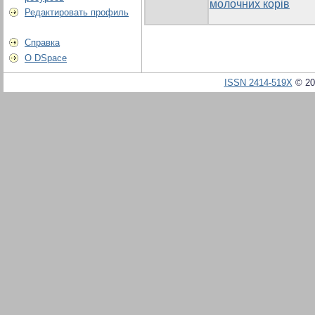
молочних корів
Редактировать профиль
Справка
О DSpace
ISSN 2414-519X
© 20