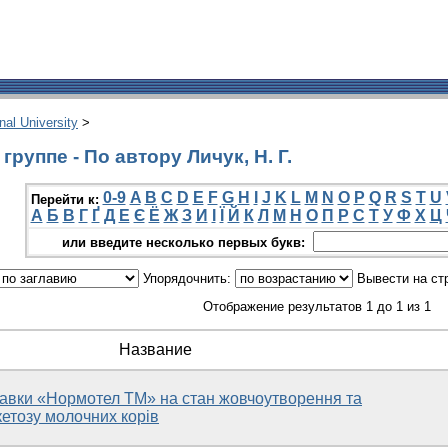
onal University
>
руппе - По автору Личук, Н. Г.
0-9
A
B
C
D
E
F
G
H
I
J
K
L
M
N
O
P
Q
R
S
T
U
Перейти к:
А
Б
В
Г
Ґ
Д
Е
Є
Ё
Ж
З
И
І
Ї
Й
К
Л
М
Н
О
П
Р
С
Т
У
Ф
Х
Ц
или введите несколько первых букв:
Упорядочнить:
Вывести на ст
Отображение результатов 1 до 1 из 1
Название
авки «Нормотел ТМ» на стан жовчоутворення та
кетозу молочних корів