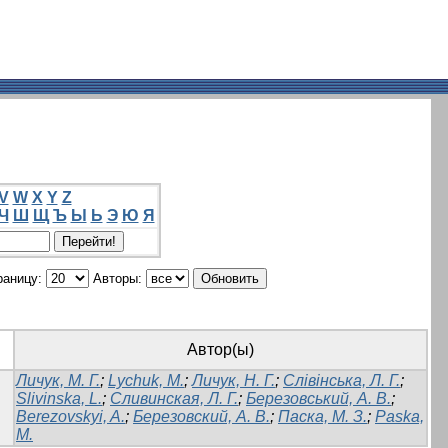
V
W
X
Y
Z
Ч
Ш
Щ
Ъ
Ы
Ь
Э
Ю
Я
раницу:
Авторы:
Автор(ы)
Личук, М. Г.
;
Lychuk, M.
;
Личук, Н. Г.
;
Слівінська, Л. Г.
;
Slivinska, L.
;
Сливинская, Л. Г.
;
Березовський, А. В.
;
Bеrezovskyi, A.
;
Березовский, А. В.
;
Паска, М. З.
;
Paska,
M.