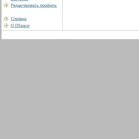
Редактировать профиль
Справка
О DSpace