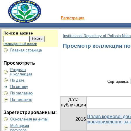
Регистрация
Поиск в архиве
Institutional Repository of Polissia Nati
Расширенный поиск
Просмотр коллекции по г
Главная страница
Просмотреть
Разделы
и коллекции
По дате
Сортировка:
По автору
По заглавию
Дата
По тематике
публикации
Зарегистрированным:
Вплив кормової доб
2016
Обновления на e-mail
жовчовиділення за 
Мой архив
ресурсов