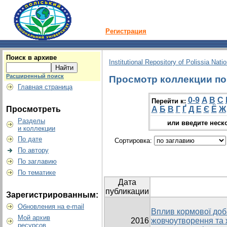
Регистрация
Поиск в архиве
Institutional Repository of Polissia Nati
Расширенный поиск
Просмотр коллекции по г
Главная страница
0-9
A
B
C
Перейти к:
Просмотреть
А
Б
В
Г
Ґ
Д
Е
Є
Ё
Ж
Разделы
или введите неск
и коллекции
По дате
Сортировка:
По автору
По заглавию
По тематике
Дата
публикации
Зарегистрированным:
Обновления на e-mail
Вплив кормової доб
Мой архив
2016
жовчоутворення та 
ресурсов