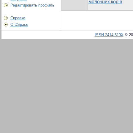
молочних корів
Редактировать профиль
Справка
О DSpace
ISSN 2414-519X
© 20