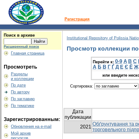
Регистрация
Поиск в архиве
Institutional Repository of Polissia Nati
Расширенный поиск
Просмотр коллекции по 
Главная страница
0-9
A
B
C
Перейти к:
Просмотреть
А
Б
В
Г
Ґ
Д
Е
Є
Ё
Ж
Разделы
или введите неск
и коллекции
По дате
Сортировка:
По автору
По заглавию
По тематике
Дата
публикации
Зарегистрированным:
Обґрунтування та ре
Обновления на e-mail
2021
торговельного підп
Мой архив
ресурсов