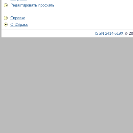
Редактировать профиль
Справка
О DSpace
ISSN 2414-519X
© 20