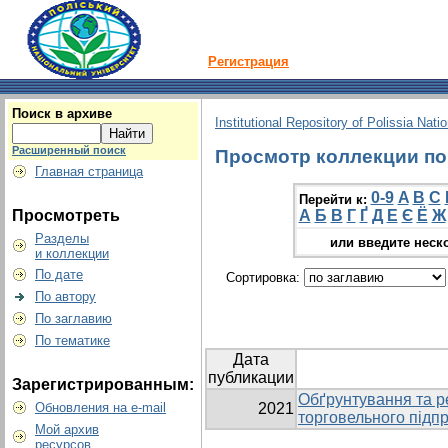
Регистрация
Поиск в архиве
Institutional Repository of Polissia Nati
Расширенный поиск
Просмотр коллекции по 
Главная страница
0-9
A
B
C
Перейти к:
Просмотреть
А
Б
В
Г
Ґ
Д
Е
Є
Ё
Ж
Разделы
или введите неск
и коллекции
По дате
Сортировка:
По автору
По заглавию
По тематике
Дата
публикации
Зарегистрированным:
Обґрунтування та ре
Обновления на e-mail
2021
торговельного підп
Мой архив
ресурсов