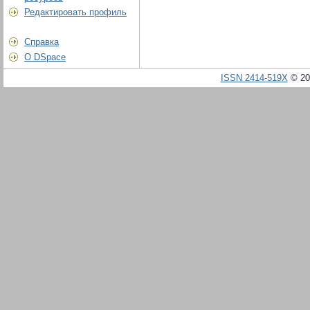
Редактировать профиль
Справка
О DSpace
ISSN 2414-519X
© 20