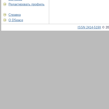
Редактировать профиль
Справка
О DSpace
ISSN 2414-519X
© 20