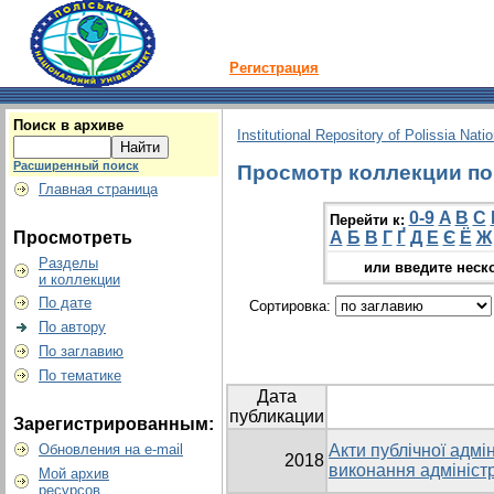
Регистрация
Поиск в архиве
Institutional Repository of Polissia Nati
Расширенный поиск
Просмотр коллекции по 
Главная страница
0-9
A
B
C
Перейти к:
Просмотреть
А
Б
В
Г
Ґ
Д
Е
Є
Ё
Ж
Разделы
или введите неск
и коллекции
По дате
Сортировка:
По автору
По заглавию
По тематике
Дата
публикации
Зарегистрированным:
Обновления на e-mail
Акти публічної адмін
2018
виконання адмініст
Мой архив
ресурсов