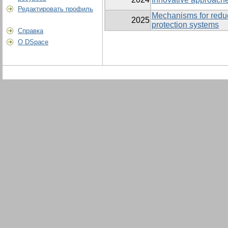
Редактировать профиль
Mechanisms for reduci
2025
protection systems
Справка
О DSpace