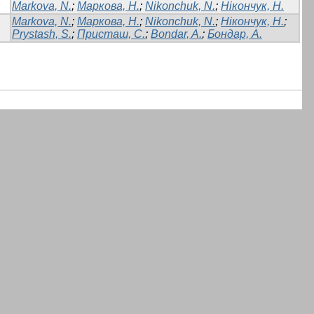
Markova, N.
;
Маркова, Н.
;
Nikonchuk, N.
;
Нікончук, Н.
Markova, N.
;
Маркова, Н.
;
Nikonchuk, N.
;
Нікончук, Н.
;
Prystash, S.
;
Присташ, С.
;
Bondar, A.
;
Бондар, А.