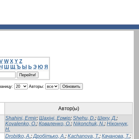
V
W
X
Y
Z
Ч
Ш
Щ
Ъ
Ы
Ь
Э
Ю
Я
раницу:
Авторы:
Автор(ы)
Shahini, Ermir
;
Шахіні, Ермір
;
Shehu, D.
;
Шеху, Д.
;
Kovalenko, O.
;
Коваленко, О.
;
Nikonchuk, N.
;
Нікончук,
Н.
Drobitko, A.
;
Дробітько, А.
;
Kachanova, T.
;
Качанова, Т.
;