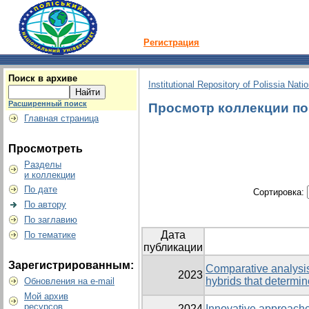
Регистрация
Поиск в архиве
Institutional Repository of Polissia Nati
Расширенный поиск
Просмотр коллекции по г
Главная страница
Просмотреть
Разделы
и коллекции
По дате
Сортировка:
По автору
По заглавию
Дата
По тематике
публикации
Зарегистрированным:
Comparative analysis
2023
hybrids that determine
Обновления на e-mail
Мой архив
ресурсов
2024
Innovative approache