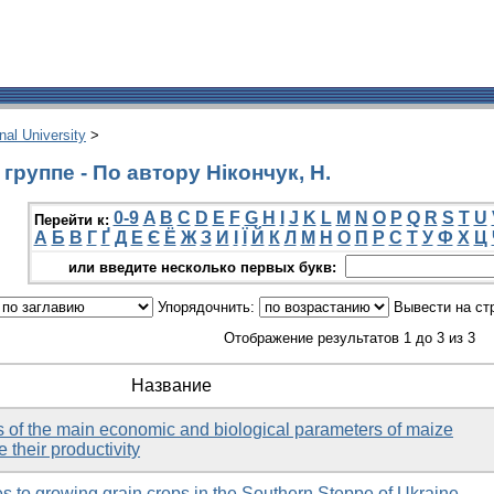
onal University
>
руппе - По автору Нікончук, Н.
0-9
A
B
C
D
E
F
G
H
I
J
K
L
M
N
O
P
Q
R
S
T
U
Перейти к:
А
Б
В
Г
Ґ
Д
Е
Є
Ё
Ж
З
И
І
Ї
Й
К
Л
М
Н
О
П
Р
С
Т
У
Ф
Х
Ц
или введите несколько первых букв:
Упорядочнить:
Вывести на ст
Отображение результатов 1 до 3 из 3
Название
 of the main economic and biological parameters of maize
 their productivity
s to growing grain crops in the Southern Steppe of Ukraine