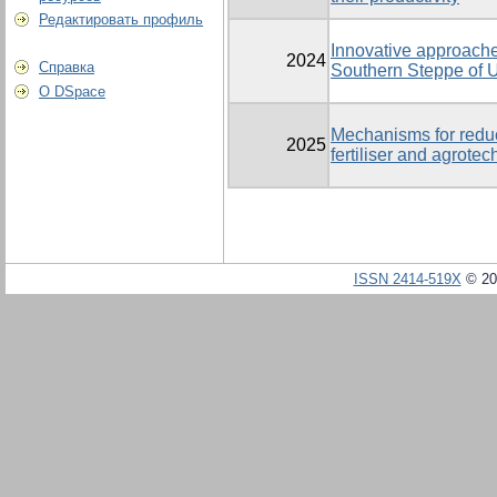
Редактировать профиль
Innovative approache
2024
Справка
Southern Steppe of 
О DSpace
Mechanisms for reduc
2025
fertiliser and agrote
ISSN 2414-519X
© 20