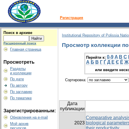
Регистрация
Поиск в архиве
Institutional Repository of Polissia Nati
Расширенный поиск
Просмотр коллекции по г
Главная страница
0-9
A
B
C
Перейти к:
Просмотреть
А
Б
В
Г
Ґ
Д
Е
Є
Ё
Ж
Разделы
или введите неск
и коллекции
По дате
Сортировка:
По автору
По заглавию
По тематике
Дата
публикации
Зарегистрированным:
Обновления на e-mail
Comparative analysi
2023
biological parameters
Мой архив
their productivity
ресурсов