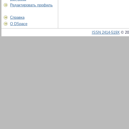
Редактировать профиль
Справка
О DSpace
ISSN 2414-519X
© 20