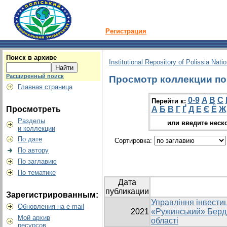
Регистрация
Поиск в архиве
Institutional Repository of Polissia Nati
Расширенный поиск
Просмотр коллекции по 
Главная страница
0-9
A
B
C
Перейти к:
Просмотреть
А
Б
В
Г
Ґ
Д
Е
Є
Ё
Ж
Разделы
или введите неск
и коллекции
По дате
Сортировка:
По автору
По заглавию
По тематике
Дата
публикации
Зарегистрированным:
Управління інвести
Обновления на e-mail
2021
«Ружинський» Берд
Мой архив
області
ресурсов