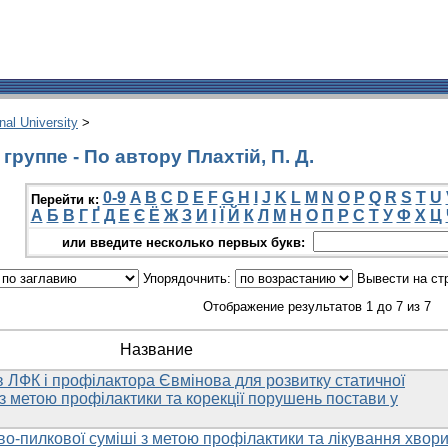
onal University
>
руппе - По автору Плахтій, П. Д.
0-9
A
B
C
D
E
F
G
H
I
J
K
L
M
N
O
P
Q
R
S
T
U
Перейти к:
А
Б
В
Г
Ґ
Д
Е
Є
Ё
Ж
З
И
І
Ї
Й
К
Л
М
Н
О
П
Р
С
Т
У
Ф
Х
Ц
или введите несколько первых букв:
Упорядочнить:
Вывести на ст
Отображение результатов 1 до 7 из 7
Название
 ЛФК і профілактора Євмінова для розвитку статичної
 з метою профілактики та корекції порушень постави у
о-пилкової суміші з метою профілактики та лікування хвор