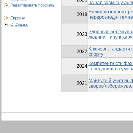
на залізовмісну ан
Редактировать профиль
Вплив дозованих ре
2018
перерозподіл темпе
Справка
О DSpace
Здоров'язбережувал
2023
людини, типу її хар
Ключові стандарти я
2022
спорту
Компетентність фахі
2024
середовища в умова
Майбутній учитель ф
2021
здоров'язбережувал