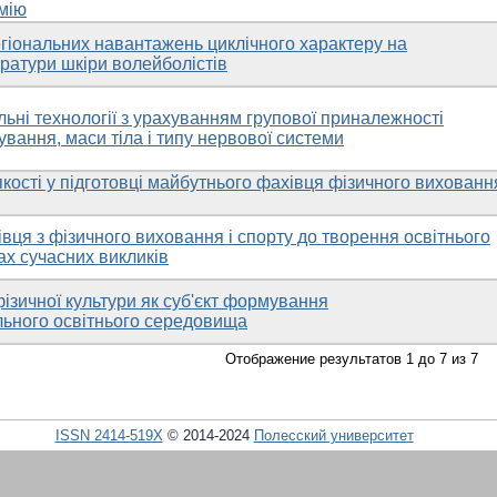
емію
гіональних навантажень циклічного характеру на
ратури шкіри волейболістів
ьні технології з урахуванням групової приналежності
чування, маси тіла і типу нервової системи
кості у підготовці майбутнього фахівця фізичного виховання
вця з фізичного виховання і спорту до творення освітнього
х сучасних викликів
ізичної культури як суб'єкт формування
ьного освітнього середовища
Отображение результатов 1 до 7 из 7
ISSN 2414-519X
© 2014-2024
Полесский университет