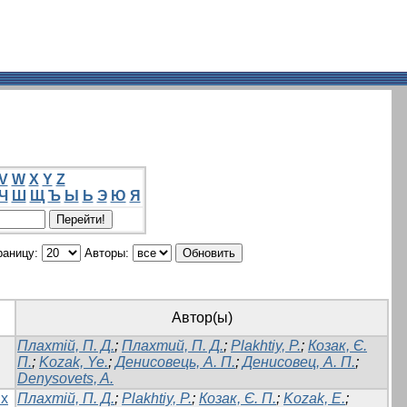
V
W
X
Y
Z
Ч
Ш
Щ
Ъ
Ы
Ь
Э
Ю
Я
раницу:
Авторы:
Автор(ы)
Плахтій, П. Д.
;
Плахтий, П. Д.
;
Plakhtiy, P.
;
Козак, Є.
П.
;
Kozak, Ye.
;
Денисовець, А. П.
;
Денисовец, А. П.
;
Denysovets, A.
их
Плахтій, П. Д.
;
Plakhtiy, P.
;
Козак, Є. П.
;
Kozak, E.
;