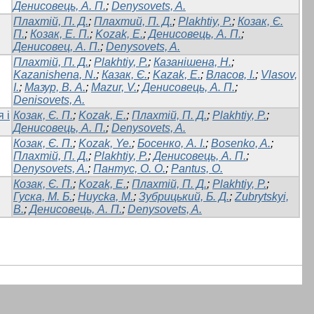
Денисовець, А. П.
;
Denysovets, A.
Плахтій, П. Д.
;
Плахтий, П. Д.
;
Plakhtiy, P.
;
Козак, Є.
П.
;
Козак, Е. П.
;
Kozak, E.
;
Денисовець, А. П.
;
Денисовец, А. П.
;
Denysovets, A.
Плахтій, П. Д.
;
Plakhtiy, P.
;
Казанішена, Н.
;
Kazanishena, N.
;
Казак, Є.
;
Kazak, E.
;
Власов, І.
;
Vlasov,
I.
;
Мазур, В. А.
;
Mazur, V.
;
Денисовець, А. П.
;
Denisovets, A.
 і
Козак, Є. П.
;
Kozak, E.
;
Плахтій, П. Д.
;
Plakhtiy, P.
;
Денисовець, А. П.
;
Denysovets, A.
Козак, Є. П.
;
Kozak, Ye.
;
Босенко, А. І.
;
Bosenko, A.
;
Плахтій, П. Д.
;
Plakhtiy, P.
;
Денисовець, А. П.
;
Denysovets, A.
;
Пантус, О. О.
;
Pantus, O.
Козак, Є. П.
;
Kozak, E.
;
Плахтій, П. Д.
;
Plakhtiy, P.
;
Гуска, М. Б.
;
Huycka, M.
;
Зубрицький, Б. Д.
;
Zubrytskyi,
B.
;
Денисовець, А. П.
;
Denysovets, A.