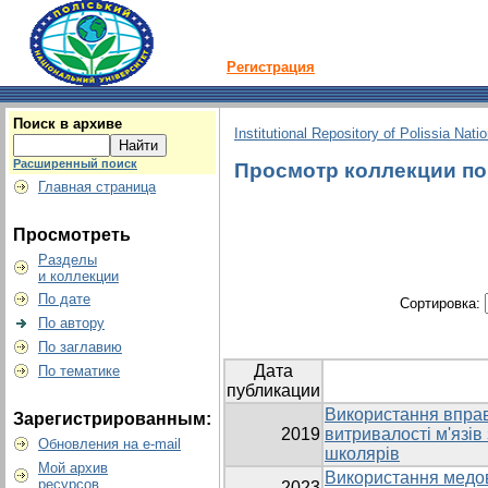
Регистрация
Поиск в архиве
Institutional Repository of Polissia Nati
Расширенный поиск
Просмотр коллекции по г
Главная страница
Просмотреть
Разделы
и коллекции
По дате
Сортировка:
По автору
По заглавию
Дата
По тематике
публикации
Використання вправ
Зарегистрированным:
2019
витривалості м'язів
Обновления на e-mail
школярів
Мой архив
Використання медов
ресурсов
2023