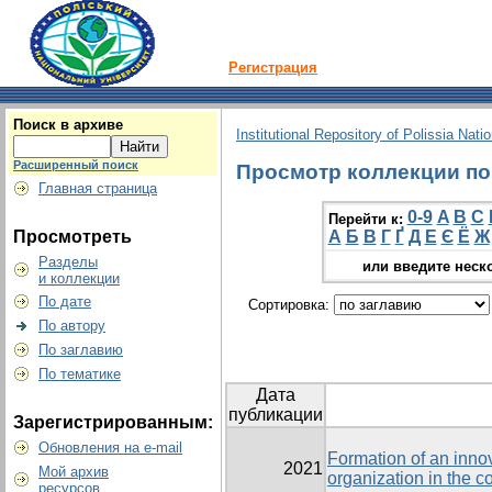
Регистрация
Поиск в архиве
Institutional Repository of Polissia Nati
Расширенный поиск
Просмотр коллекции по 
Главная страница
0-9
A
B
C
Перейти к:
Просмотреть
А
Б
В
Г
Ґ
Д
Е
Є
Ё
Ж
Разделы
или введите неск
и коллекции
По дате
Сортировка:
По автору
По заглавию
По тематике
Дата
публикации
Зарегистрированным:
Обновления на e-mail
Formation of an inno
2021
Мой архив
organization in the c
ресурсов