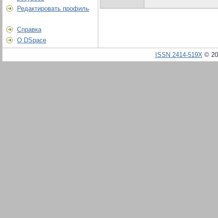
Редактировать профиль
Справка
О DSpace
ISSN 2414-519X
© 20