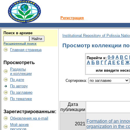
Регистрация
Поиск в архиве
Institutional Repository of Polissia Nati
Расширенный поиск
Просмотр коллекции по 
Главная страница
0-9
A
B
C
Перейти к:
Просмотреть
А
Б
В
Г
Ґ
Д
Е
Є
Ё
Ж
Разделы
или введите неск
и коллекции
По дате
Сортировка:
По автору
По заглавию
По тематике
Дата
публикации
Зарегистрированным:
Обновления на e-mail
Formation of an inno
2021
Мой архив
organization in the c
ресурсов