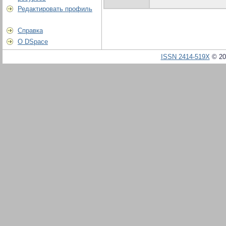
Редактировать профиль
Справка
О DSpace
ISSN 2414-519X
© 20