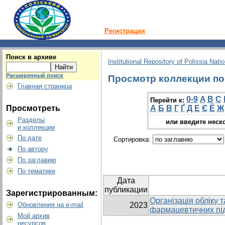
Регистрация
Поиск в архиве
Institutional Repository of Polissia Nati
Расширенный поиск
Просмотр коллекции по г
Главная страница
0-9
A
B
C
Перейти к:
Просмотреть
А
Б
В
Г
Ґ
Д
Е
Є
Ё
Ж
Разделы
или введите неск
и коллекции
По дате
Сортировка:
По автору
По заглавию
По тематике
Дата
публикации
Зарегистрированным:
Організація обліку т
Обновления на e-mail
2023
фармацевтичних пі
Мой архив
ресурсов