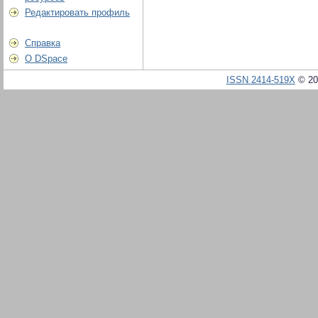
Редактировать профиль
Справка
О DSpace
ISSN 2414-519X
© 20