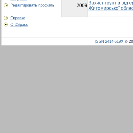
Захист грунтів від е
Редактировать профиль
2009
Житомирської облас
Справка
О DSpace
ISSN 2414-519X
© 20