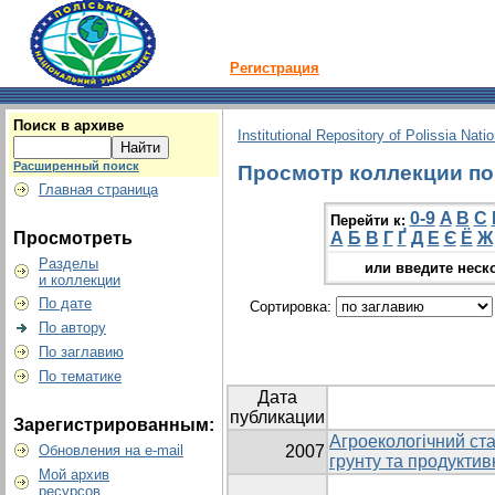
Регистрация
Поиск в архиве
Institutional Repository of Polissia Nati
Расширенный поиск
Просмотр коллекции по г
Главная страница
0-9
A
B
C
Перейти к:
Просмотреть
А
Б
В
Г
Ґ
Д
Е
Є
Ё
Ж
Разделы
или введите неск
и коллекции
По дате
Сортировка:
По автору
По заглавию
По тематике
Дата
публикации
Зарегистрированным:
Агроекологічний ста
Обновления на e-mail
2007
грунту та продуктив
Мой архив
ресурсов