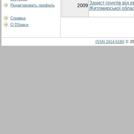
Захист грунтів від е
Редактировать профиль
2009
Житомирської облас
Справка
О DSpace
ISSN 2414-519X
© 20