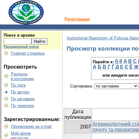
Регистрация
Поиск в архиве
Institutional Repository of Polissia Nati
Расширенный поиск
Просмотр коллекции по г
Главная страница
0-9
A
B
C
Перейти к:
Просмотреть
А
Б
В
Г
Ґ
Д
Е
Є
Ё
Ж
Разделы
или введите неск
и коллекции
По дате
Сортировка:
По автору
По заглавию
По тематике
Дата
публикации
Зарегистрированным:
Агроекологічний ста
Обновления на e-mail
2007
грунту та продуктив
Мой архив
ресурсов