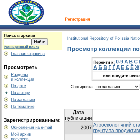
Регистрация
Поиск в архиве
Institutional Repository of Polissia Nati
Расширенный поиск
Просмотр коллекции по г
Главная страница
0-9
A
B
C
Перейти к:
Просмотреть
А
Б
В
Г
Ґ
Д
Е
Є
Ё
Ж
Разделы
или введите неск
и коллекции
По дате
Сортировка:
По автору
По заглавию
По тематике
Дата
публикации
Зарегистрированным:
Агроекологічний ста
Обновления на e-mail
2007
грунту та продуктив
Мой архив
ресурсов