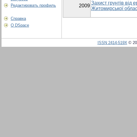
Захист грунтів від е
Редактировать профиль
2009
Житомирської облас
Справка
О DSpace
ISSN 2414-519X
© 20