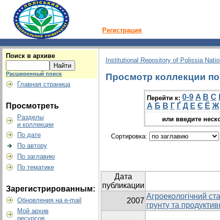
Регистрация
Поиск в архиве
Institutional Repository of Polissia Nati
Расширенный поиск
Просмотр коллекции по г
Главная страница
0-9
A
B
C
Перейти к:
Просмотреть
А
Б
В
Г
Ґ
Д
Е
Є
Ё
Ж
Разделы
или введите неск
и коллекции
По дате
Сортировка:
По автору
По заглавию
По тематике
Дата
публикации
Зарегистрированным:
Агроекологічний ста
Обновления на e-mail
2007
грунту та продуктив
Мой архив
ресурсов