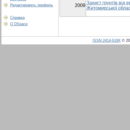
Захист грунтів від е
Редактировать профиль
2009
Житомирської облас
Справка
О DSpace
ISSN 2414-519X
© 20