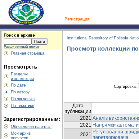
Регистрация
Поиск в архиве
Institutional Repository of Polissia Nati
Расширенный поиск
Просмотр коллекции по г
Главная страница
Просмотреть
Разделы
и коллекции
По дате
Сортировка:
По автору
По заглавию
Дата
По тематике
публикации
2021
Аналіз використання
Зарегистрированным:
2021
Напрямки автоматиз
Обновления на e-mail
Регулювання швидко
Мой архив
2021
перетворювача
ресурсов