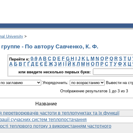
onal University
>
руппе - По автору Савченко, К. Ф.
0-9
A
B
C
D
E
F
G
H
I
J
K
L
M
N
O
P
Q
R
S
T
U
Перейти к:
А
Б
В
Г
Ґ
Д
Е
Є
Ё
Ж
З
И
І
Ї
Й
К
Л
М
Н
О
П
Р
С
Т
У
Ф
Х
Ц
или введите несколько первых букв:
Упорядочнить:
Вывести на ст
Отображение результатов 1 до 3 из 3
Название
 перетворювачів частоти в теплопунктах та їх функції
ації сучасних систем теплопостачання
сті теплового потоку з використанням частотного