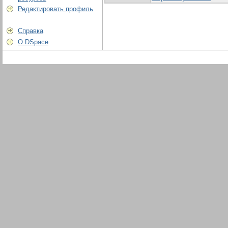
Редактировать профиль
Справка
О DSpace