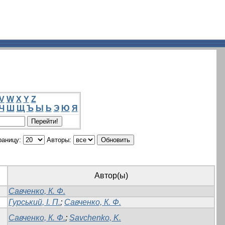
V
W
X
Y
Z
Ч
Ш
Щ
Ъ
Ы
Ь
Э
Ю
Я
раницу:
Авторы:
Автор(ы)
Савченко, К. Ф.
Гурський, І. П.
;
Савченко, К. Ф.
Савченко, К. Ф.
;
Savchenko, K.