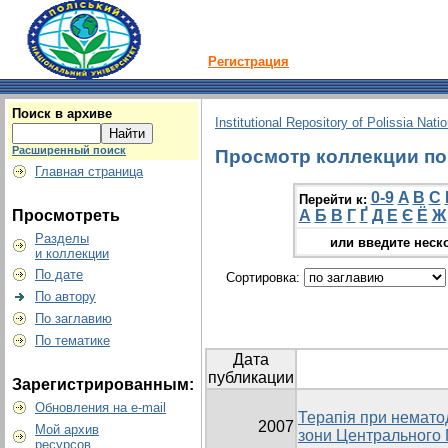
Регистрация
Поиск в архиве
Institutional Repository of Polissia Nati
Расширенный поиск
Просмотр коллекции по г
Главная страница
0-9
A
B
C
Перейти к:
Просмотреть
А
Б
В
Г
Ґ
Д
Е
Є
Ё
Ж
Разделы
или введите неск
и коллекции
По дате
Сортировка:
По автору
По заглавию
По тематике
Дата
публикации
Зарегистрированным:
Обновления на e-mail
Терапія при немато
2007
Мой архив
зони Центрального 
ресурсов