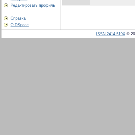
Редактировать профиль
Справка
О DSpace
ISSN 2414-519X
© 20