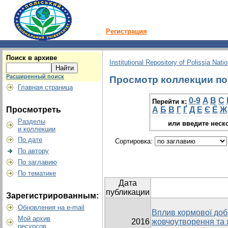
Регистрация
Поиск в архиве
Institutional Repository of Polissia Nati
Расширенный поиск
Просмотр коллекции по г
Главная страница
0-9
A
B
C
Перейти к:
Просмотреть
А
Б
В
Г
Ґ
Д
Е
Є
Ё
Ж
Разделы
или введите неск
и коллекции
По дате
Сортировка:
По автору
По заглавию
По тематике
Дата
публикации
Зарегистрированным:
Обновления на e-mail
Вплив кормової доб
Мой архив
2016
жовчоутворення та 
ресурсов