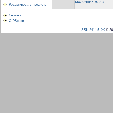
молочних корів
Редактировать профиль
Справка
О DSpace
ISSN 2414-519X
© 20