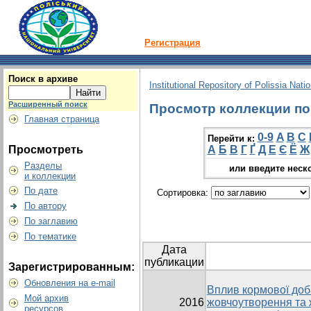
Регистрация
Поиск в архиве
Institutional Repository of Polissia Nati
Расширенный поиск
Просмотр коллекции по г
Главная страница
0-9
A
B
C
Перейти к:
Просмотреть
А
Б
В
Г
Ґ
Д
Е
Є
Ё
Ж
Разделы
или введите неск
и коллекции
По дате
Сортировка:
По автору
По заглавию
По тематике
Дата
публикации
Зарегистрированным:
Обновления на e-mail
Вплив кормової доб
Мой архив
2016
жовчоутворення та 
ресурсов