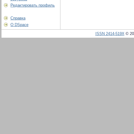
Редактировать профиль
Справка
О DSpace
ISSN 2414-519X
© 20