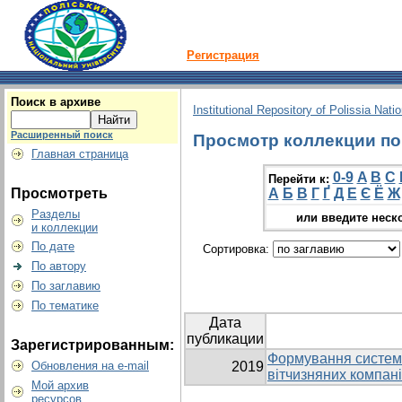
Регистрация
Поиск в архиве
Institutional Repository of Polissia Nati
Расширенный поиск
Просмотр коллекции по 
Главная страница
0-9
A
B
C
Перейти к:
Просмотреть
А
Б
В
Г
Ґ
Д
Е
Є
Ё
Ж
Разделы
или введите неск
и коллекции
По дате
Сортировка:
По автору
По заглавию
По тематике
Дата
публикации
Зарегистрированным:
Формування системи
Обновления на e-mail
2019
вітчизняних компан
Мой архив
ресурсов