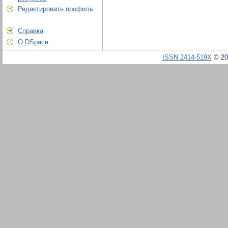
Редактировать профиль
Справка
О DSpace
ISSN 2414-519X
© 20