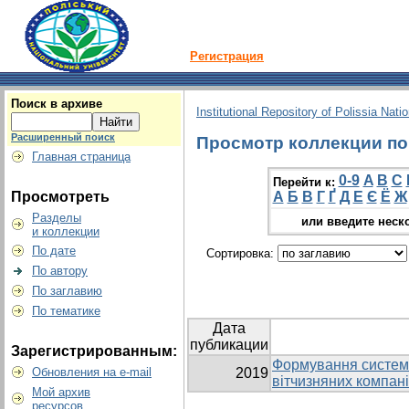
Регистрация
Поиск в архиве
Institutional Repository of Polissia Nati
Расширенный поиск
Просмотр коллекции по 
Главная страница
0-9
A
B
C
Перейти к:
Просмотреть
А
Б
В
Г
Ґ
Д
Е
Є
Ё
Ж
Разделы
или введите неск
и коллекции
По дате
Сортировка:
По автору
По заглавию
По тематике
Дата
публикации
Зарегистрированным:
Формування системи
Обновления на e-mail
2019
вітчизняних компан
Мой архив
ресурсов