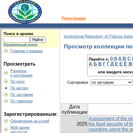
Регистрация
Поиск в архиве
Institutional Repository of Polissia Nati
Расширенный поиск
Просмотр коллекции по 
Главная страница
0-9
A
B
C
Перейти к:
Просмотреть
А
Б
В
Г
Ґ
Д
Е
Є
Ё
Ж
Разделы
или введите неск
и коллекции
По дате
Сортировка:
По автору
По заглавию
По тематике
Дата
публикации
Зарегистрированным:
Assessment of the im
Обновления на e-mail
2025
the food security of 
Мой архив
countries using the 
ресурсов