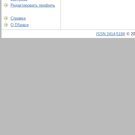
Редактировать профиль
Справка
О DSpace
ISSN 2414-519X
© 20