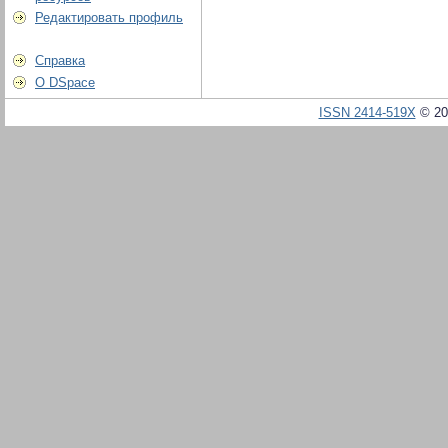
Редактировать профиль
Справка
О DSpace
ISSN 2414-519X
© 20