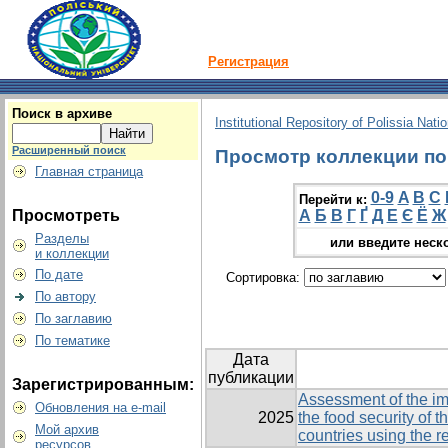
Регистрация
Поиск в архиве
Institutional Repository of Polissia Nati
Расширенный поиск
Просмотр коллекции по 
Главная страница
0-9
A
B
C
Перейти к:
Просмотреть
А
Б
В
Г
Ґ
Д
Е
Є
Ё
Ж
Разделы
или введите неск
и коллекции
По дате
Сортировка:
По автору
По заглавию
По тематике
Дата
публикации
Зарегистрированным:
Assessment of the im
Обновления на e-mail
2025
the food security of 
Мой архив
countries using the 
ресурсов