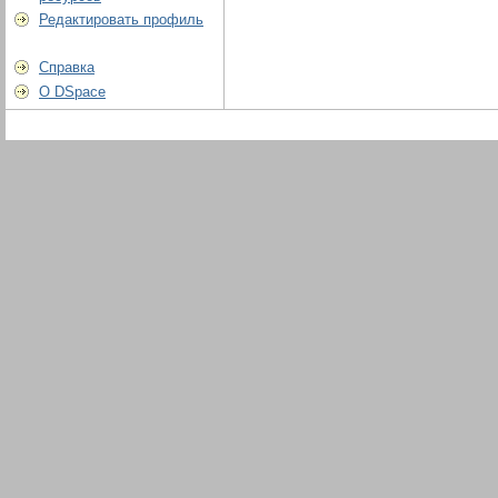
Редактировать профиль
Справка
О DSpace