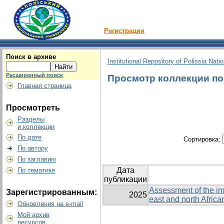
Регистрация
Поиск в архиве
Institutional Repository of Polissia Nati
Расширенный поиск
Просмотр коллекции по 
Главная страница
Просмотреть
Разделы
и коллекции
По дате
Сортировка:
По автору
По заглавию
Дата
По тематике
публикации
Assessment of the imp
Зарегистрированным:
2025
east and north Afric
Обновления на e-mail
Мой архив
ресурсов