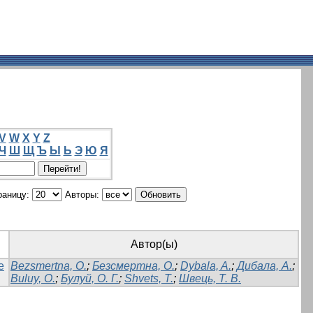
V
W
X
Y
Z
Ч
Ш
Щ
Ъ
Ы
Ь
Э
Ю
Я
раницу:
Авторы:
Автор(ы)
e
Bezsmertna, O.
;
Безсмертна, О.
;
Dybala, A.
;
Дибала, А.
;
Buluy, O.
;
Булуй, О. Г.
;
Shvets, T.
;
Швець, Т. В.