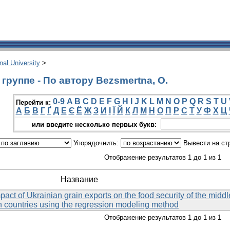
onal University
>
группе - По автору Bezsmertna, O.
0-9
A
B
C
D
E
F
G
H
I
J
K
L
M
N
O
P
Q
R
S
T
U
Перейти к:
А
Б
В
Г
Ґ
Д
Е
Є
Ё
Ж
З
И
І
Ї
Й
К
Л
М
Н
О
П
Р
С
Т
У
Ф
Х
Ц
или введите несколько первых букв:
Упорядочнить:
Вывести на ст
Отображение результатов 1 до 1 из 1
Название
act of Ukrainian grain exports on the food security of the middl
an countries using the regression modeling method
Отображение результатов 1 до 1 из 1