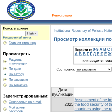
Регистрация
Поиск в архиве
Institutional Repository of Polissia Nati
Расширенный поиск
Просмотр коллекции по 
Главная страница
0-9
A
B
C
Перейти к:
Просмотреть
А
Б
В
Г
Ґ
Д
Е
Є
Ё
Ж
Разделы
или введите неск
и коллекции
По дате
Сортировка:
По автору
По заглавию
По тематике
Дата
публикации
Зарегистрированным:
Assessment of the im
Обновления на e-mail
2025
the food security of 
Мой архив
countries using the 
ресурсов