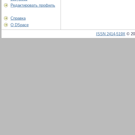
Редактировать профиль
Справка
О DSpace
ISSN 2414-519X
© 20