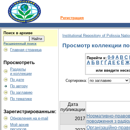
Регистрация
Поиск в архиве
Institutional Repository of Polissia Nati
Расширенный поиск
Просмотр коллекции по 
Главная страница
0-9
A
B
C
Перейти к:
Просмотреть
А
Б
В
Г
Ґ
Д
Е
Є
Ё
Ж
Разделы
или введите неск
и коллекции
По дате
Сортировка:
По автору
По заглавию
По тематике
Дата
публикации
Зарегистрированным:
Нормативно-правова
Обновления на e-mail
2017
поводження з радіо
Мой архив
Організаційно-прав
ресурсов