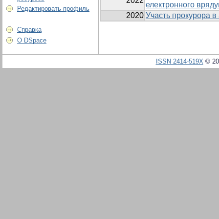
2022
електронного вряд
Редактировать профиль
2020
Участь прокурора в
Справка
О DSpace
ISSN 2414-519X
© 20