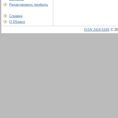
Редактировать профиль
Справка
О DSpace
ISSN 2414-519X
© 20