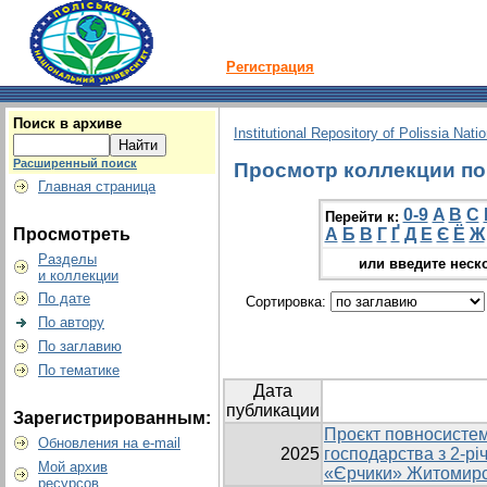
Регистрация
Поиск в архиве
Institutional Repository of Polissia Nati
Расширенный поиск
Просмотр коллекции по г
Главная страница
0-9
A
B
C
Перейти к:
Просмотреть
А
Б
В
Г
Ґ
Д
Е
Є
Ё
Ж
Разделы
или введите неск
и коллекции
По дате
Сортировка:
По автору
По заглавию
По тематике
Дата
публикации
Зарегистрированным:
Проєкт повносистем
Обновления на e-mail
2025
господарства з 2-р
Мой архив
«Єрчики» Житомирсь
ресурсов