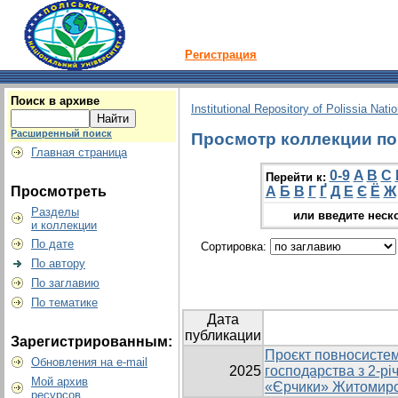
Регистрация
Поиск в архиве
Institutional Repository of Polissia Nati
Расширенный поиск
Просмотр коллекции по г
Главная страница
0-9
A
B
C
Перейти к:
Просмотреть
А
Б
В
Г
Ґ
Д
Е
Є
Ё
Ж
Разделы
или введите неск
и коллекции
По дате
Сортировка:
По автору
По заглавию
По тематике
Дата
публикации
Зарегистрированным:
Проєкт повносистем
Обновления на e-mail
2025
господарства з 2-р
Мой архив
«Єрчики» Житомирсь
ресурсов