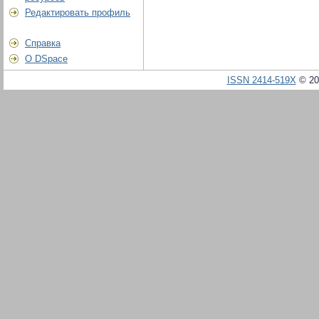
Редактировать профиль
Справка
О DSpace
ISSN 2414-519X
© 20