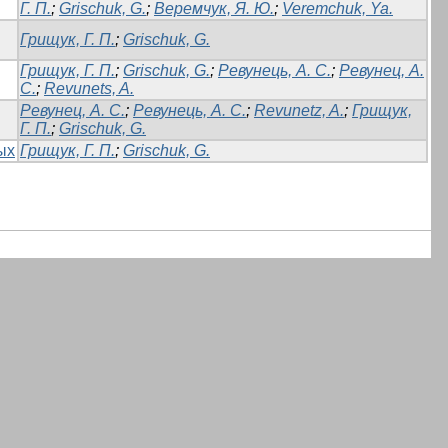
Г. П.
;
Grischuk, G.
;
Веремчук, Я. Ю.
;
Veremchuk, Ya.
Грищук, Г. П.
;
Grischuk, G.
Грищук, Г. П.
;
Grischuk, G.
;
Ревунець, А. С.
;
Ревунец, А.
С.
;
Revunets, A.
Ревунец, А. С.
;
Ревунець, А. С.
;
Revunetz, A.
;
Грищук,
Г. П.
;
Grischuk, G.
ых
Грищук, Г. П.
;
Grischuk, G.