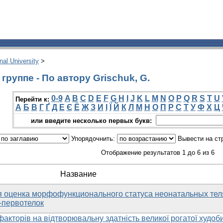
onal University
>
руппе - По автору Grischuk, G.
0-9
A
B
C
D
E
F
G
H
I
J
K
L
M
N
O
P
Q
R
S
T
U
Перейти к:
А
Б
В
Г
Ґ
Д
Е
Є
Ё
Ж
З
И
І
Ї
Й
К
Л
М
Н
О
П
Р
С
Т
У
Ф
Х
Ц
или введите несколько первых букв:
Упорядочнить:
Вывести на ст
Отображение результатов 1 до 6 из 6
Название
 оценка морфофункционального статуса неонатальных теля
-первотелок
акторів на відтворювальну здатність великої рогатої худоб