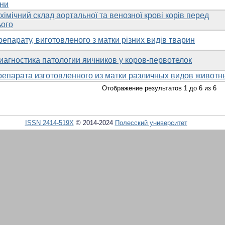
ни
хімічний склад аортальної та венозної крові корів перед
ього
епарату, виготовленого з матки різних видів тварин
агностика патологии яичников у коров-первотелок
репарата изготовленного из матки различных видов животн
Отображение результатов 1 до 6 из 6
ISSN 2414-519X
© 2014-2024
Полесский университет