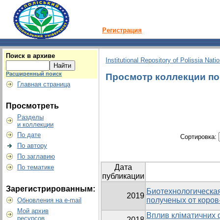
Регистрация
Поиск в архиве
Institutional Repository of Polissia Nati
Расширенный поиск
Просмотр коллекции по г
Главная страница
Просмотреть
Разделы
и коллекции
По дате
Сортировка:
По автору
По заглавию
Дата
По тематике
публикации
Зарегистрированным:
Биотехнологическая
2019
полученых от коров
Обновления на e-mail
Мой архив
Вплив кліматичних ф
ресурсов
2018