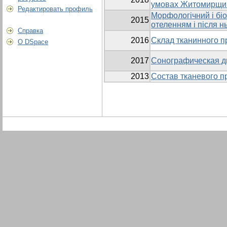
умовах Житомирщи
Редактировать профиль
Морфологічний і біо
2015
отеленням і після н
Справка
2016
Склад тканинного пр
О DSpace
2017
Сонографическая ди
2013
Состав тканевого п