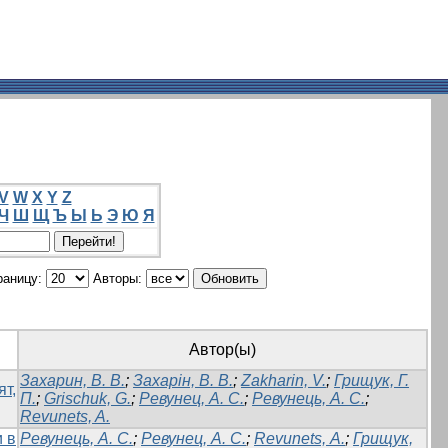
V
W
X
Y
Z
Ч
Ш
Щ
Ъ
Ы
Ь
Э
Ю
Я
раницу:
Авторы:
Автор(ы)
Захарин, В. В.
;
Захарін, В. В.
;
Zakharin, V.
;
Грищук, Г.
т,
П.
;
Grischuk, G.
;
Ревунец, А. С.
;
Ревунець, А. С.
;
Revunets, A.
и в
Ревунець, А. С.
;
Ревунец, А. С.
;
Revunets, А.
;
Грищук,