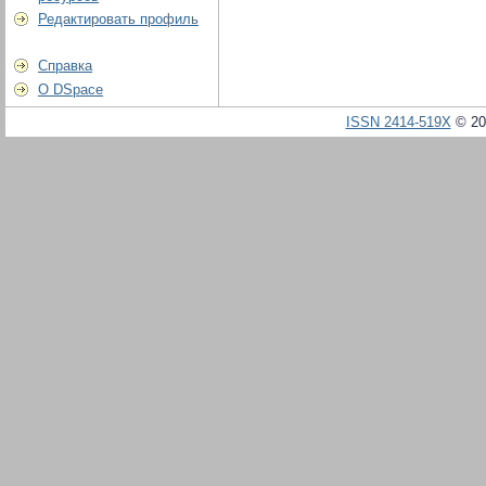
Редактировать профиль
Справка
О DSpace
ISSN 2414-519X
© 20