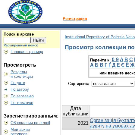
Регистрация
Поиск в архиве
Institutional Repository of Polissia Nati
Расширенный поиск
Просмотр коллекции по 
Главная страница
0-9
A
B
C
Перейти к:
Просмотреть
А
Б
В
Г
Ґ
Д
Е
Є
Ё
Ж
Разделы
или введите неск
и коллекции
По дате
Сортировка:
По автору
По заглавию
По тематике
Дата
публикации
Зарегистрированным:
Організація бухгалт
Обновления на e-mail
2021
аудиту на умовах а
Мой архив
ресурсов