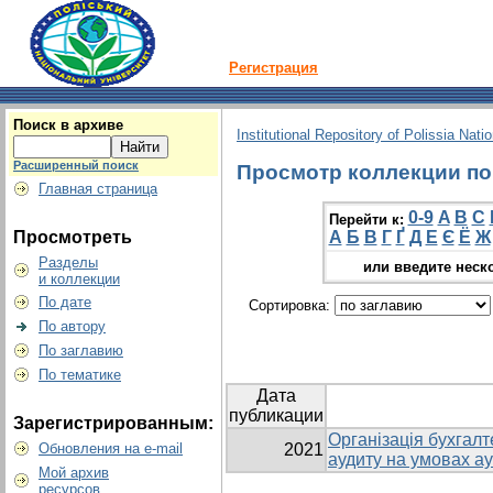
Регистрация
Поиск в архиве
Institutional Repository of Polissia Nati
Расширенный поиск
Просмотр коллекции по 
Главная страница
0-9
A
B
C
Перейти к:
Просмотреть
А
Б
В
Г
Ґ
Д
Е
Є
Ё
Ж
Разделы
или введите неск
и коллекции
По дате
Сортировка:
По автору
По заглавию
По тематике
Дата
публикации
Зарегистрированным:
Організація бухгалт
Обновления на e-mail
2021
аудиту на умовах а
Мой архив
ресурсов