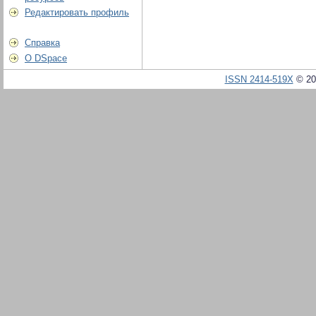
Редактировать профиль
Справка
О DSpace
ISSN 2414-519X
© 20