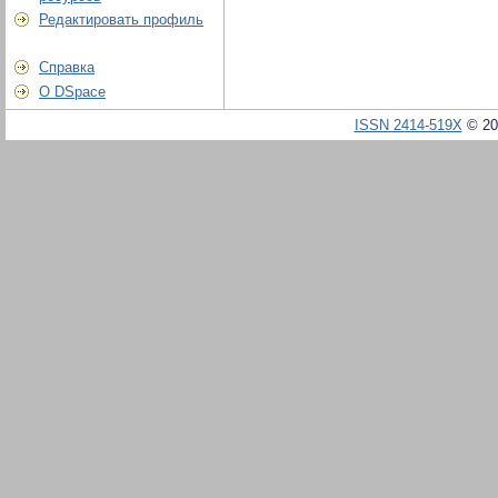
Редактировать профиль
Справка
О DSpace
ISSN 2414-519X
© 20