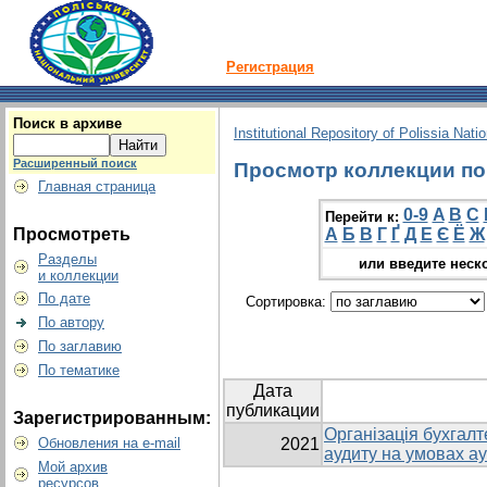
Регистрация
Поиск в архиве
Institutional Repository of Polissia Nati
Расширенный поиск
Просмотр коллекции по 
Главная страница
0-9
A
B
C
Перейти к:
Просмотреть
А
Б
В
Г
Ґ
Д
Е
Є
Ё
Ж
Разделы
или введите неск
и коллекции
По дате
Сортировка:
По автору
По заглавию
По тематике
Дата
публикации
Зарегистрированным:
Організація бухгалт
Обновления на e-mail
2021
аудиту на умовах а
Мой архив
ресурсов