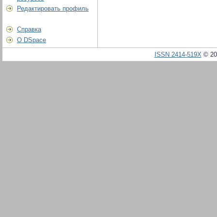
Редактировать профиль
Справка
О DSpace
ISSN 2414-519X
© 20