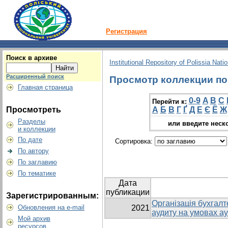
Регистрация
Поиск в архиве
Institutional Repository of Polissia Nati
Расширенный поиск
Просмотр коллекции по 
Главная страница
0-9
A
B
C
Перейти к:
Просмотреть
А
Б
В
Г
Ґ
Д
Е
Є
Ё
Ж
Разделы
или введите неск
и коллекции
По дате
Сортировка:
По автору
По заглавию
По тематике
Дата
публикации
Зарегистрированным:
Організація бухгалт
Обновления на e-mail
2021
аудиту на умовах а
Мой архив
ресурсов