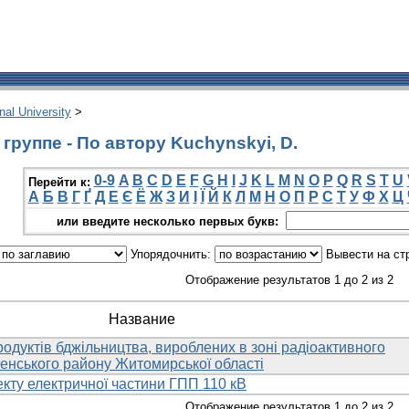
onal University
>
группе - По автору Kuchynskyi, D.
0-9
A
B
C
D
E
F
G
H
I
J
K
L
M
N
O
P
Q
R
S
T
U
Перейти к:
А
Б
В
Г
Ґ
Д
Е
Є
Ё
Ж
З
И
І
Ї
Й
К
Л
М
Н
О
П
Р
С
Т
У
Ф
Х
Ц
или введите несколько первых букв:
Упорядочнить:
Вывести на ст
Отображение результатов 1 до 2 из 2
Название
родуктів бджільництва, вироблених в зоні радіоактивного
енського району Житомирської області
кту електричної частини ГПП 110 кВ
Отображение результатов 1 до 2 из 2