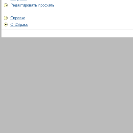
Редактировать профиль
Справка
О DSpace