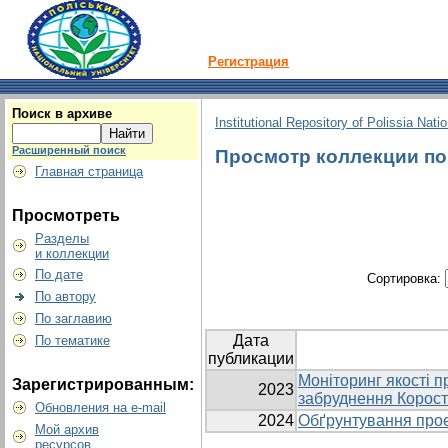
Регистрация
Поиск в архиве
Institutional Repository of Polissia Nati
Расширенный поиск
Просмотр коллекции по 
Главная страница
Просмотреть
Разделы
и коллекции
По дате
Сортировка:
По автору
По заглавию
Дата
По тематике
публикации
Моніторинг якості п
Зарегистрированным:
2023
забруднення Корост
Обновления на e-mail
2024
Обґрунтування прое
Мой архив
ресурсов