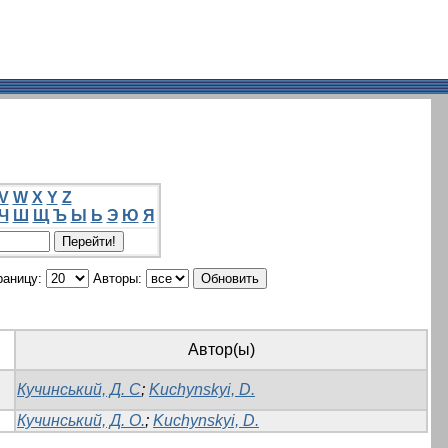
V
W
X
Y
Z
Ч
Ш
Щ
Ъ
Ы
Ь
Э
Ю
Я
раницу:
Авторы:
Автор(ы)
Кучинський, Д. С
;
Kuchynskyi, D.
Кучинський, Д. О.
;
Kuchynskyi, D.