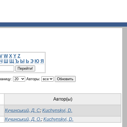
V
W
X
Y
Z
Ч
Ш
Щ
Ъ
Ы
Ь
Э
Ю
Я
раницу:
Авторы:
Автор(ы)
Кучинський, Д. С
;
Kuchynskyi, D.
Кучинський, Д. О.
;
Kuchynskyi, D.