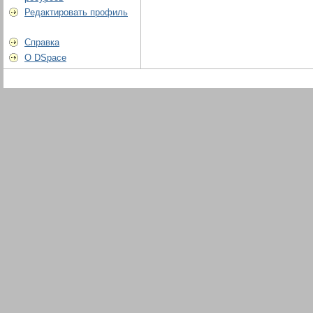
Редактировать профиль
Справка
О DSpace