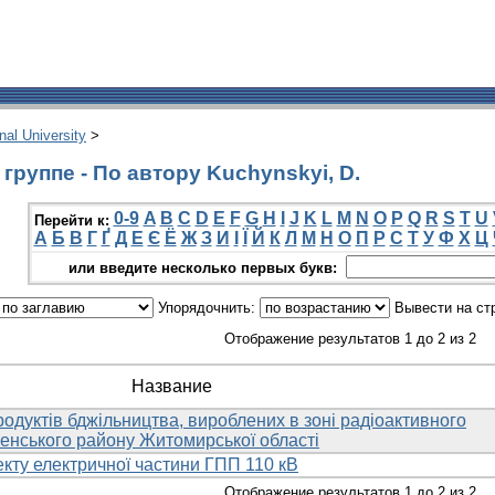
onal University
>
группе - По автору Kuchynskyi, D.
0-9
A
B
C
D
E
F
G
H
I
J
K
L
M
N
O
P
Q
R
S
T
U
Перейти к:
А
Б
В
Г
Ґ
Д
Е
Є
Ё
Ж
З
И
І
Ї
Й
К
Л
М
Н
О
П
Р
С
Т
У
Ф
Х
Ц
или введите несколько первых букв:
Упорядочнить:
Вывести на ст
Отображение результатов 1 до 2 из 2
Название
родуктів бджільництва, вироблених в зоні радіоактивного
енського району Житомирської області
кту електричної частини ГПП 110 кВ
Отображение результатов 1 до 2 из 2