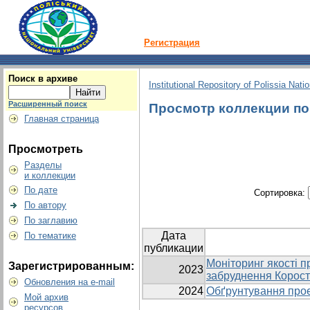
Регистрация
Поиск в архиве
Institutional Repository of Polissia Nati
Расширенный поиск
Просмотр коллекции по 
Главная страница
Просмотреть
Разделы
и коллекции
По дате
Сортировка:
По автору
По заглавию
Дата
По тематике
публикации
Моніторинг якості п
Зарегистрированным:
2023
забруднення Корост
Обновления на e-mail
2024
Обґрунтування прое
Мой архив
ресурсов